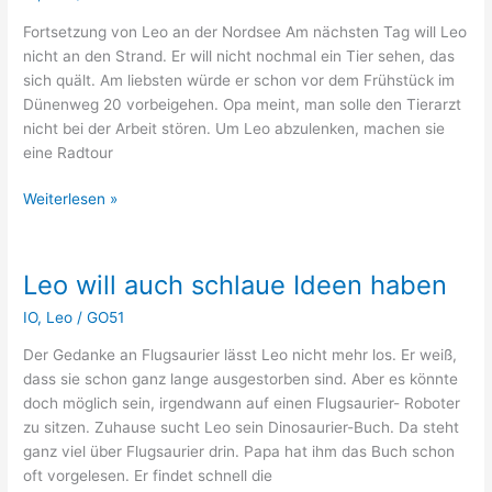
Fortsetzung von Leo an der Nordsee Am nächsten Tag will Leo
nicht an den Strand. Er will nicht nochmal ein Tier sehen, das
sich quält. Am liebsten würde er schon vor dem Frühstück im
Dünenweg 20 vorbeigehen. Opa meint, man solle den Tierarzt
nicht bei der Arbeit stören. Um Leo abzulenken, machen sie
eine Radtour
Leo
Weiterlesen »
packt
an
(Leo
Leo will auch schlaue Ideen haben
und
IO
,
Leo
/
GO51
der
Sturmvogel,
Der Gedanke an Flugsaurier lässt Leo nicht mehr los. Er weiß,
Teil
dass sie schon ganz lange ausgestorben sind. Aber es könnte
2)
doch möglich sein, irgendwann auf einen Flugsaurier- Roboter
zu sitzen. Zuhause sucht Leo sein Dinosaurier-Buch. Da steht
ganz viel über Flugsaurier drin. Papa hat ihm das Buch schon
oft vorgelesen. Er findet schnell die