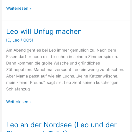
Leo
Weiterlesen »
will
auch
schlaue
Leo will Unfug machen
Ideen
IO
,
Leo
/
GO51
haben
Am Abend geht es bei Leo immer gemütlich zu. Nach dem
Essen darf er noch ein bisschen in seinem Zimmer spielen.
Dann kommen die große Wäsche und gründliches
Zähneputzen. Manchmal versucht Leo ein wenig zu pfuschen.
Aber Mama passt auf wie ein Luchs. „Keine Katzenwäsche,
mein kleiner Freund“, sagt sie. Leo zieht seinen kuscheligen
Schlafanzug
Leo
Weiterlesen »
will
Unfug
machen
Leo an der Nordsee (Leo und der