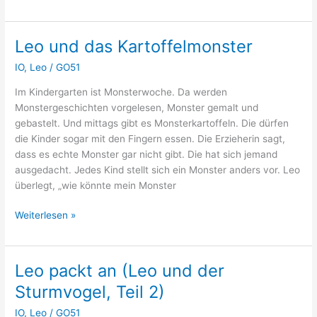
und
die
Katze
Leo und das Kartoffelmonster
IO
,
Leo
/
GO51
Im Kindergarten ist Monsterwoche. Da werden
Monstergeschichten vorgelesen, Monster gemalt und
gebastelt. Und mittags gibt es Monsterkartoffeln. Die dürfen
die Kinder sogar mit den Fingern essen. Die Erzieherin sagt,
dass es echte Monster gar nicht gibt. Die hat sich jemand
ausgedacht. Jedes Kind stellt sich ein Monster anders vor. Leo
überlegt, „wie könnte mein Monster
Leo
Weiterlesen »
und
das
Kartoffelmonster
Leo packt an (Leo und der
Sturmvogel, Teil 2)
IO
,
Leo
/
GO51