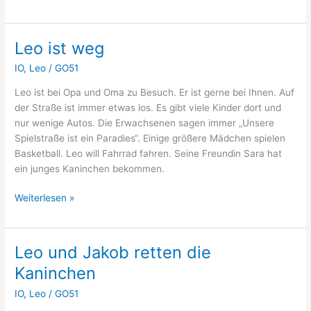
ist
Chef
Leo ist weg
IO
,
Leo
/
GO51
Leo ist bei Opa und Oma zu Besuch. Er ist gerne bei Ihnen. Auf
der Straße ist immer etwas los. Es gibt viele Kinder dort und
nur wenige Autos. Die Erwachsenen sagen immer „Unsere
Spielstraße ist ein Paradies“. Einige größere Mädchen spielen
Basketball. Leo will Fahrrad fahren. Seine Freundin Sara hat
ein junges Kaninchen bekommen.
Leo
Weiterlesen »
ist
weg
Leo und Jakob retten die
Kaninchen
IO
,
Leo
/
GO51