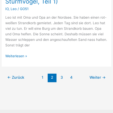
Sturmvogel, Teil 1)
IO
,
Leo
/
GO51
Leo ist mit Oma und Opa an der Nordsee. Sie haben einen rot-
weißen Strandkorb gemietet. Jeden Tag sind sie dort. Leo hat
viel zu tun. Er will eine Burg um den Strandkorb bauen. Opa
und Oma helfen. Die Sonne scheint. Deshalb müssen sie viel
Wasser schleppen und den angeschaufelten Sand nass halten.
Sonst trägt der
Leo
Weiterlesen »
an
der
Nordsee
←
Zurück
1
2
3
4
Weiter
→
(Leo
und
der
Sturmvogel,
Teil
1)