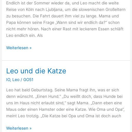
Endlich ist der Sommer wieder da, und Leo macht die weite
Reise von Köln nach Ljubljana, um die slowenischen Großeltern
zu besuchen. Die Fahrt dauert ihm viel zu lange. Mama und
Papa können seine Frage „Wann sind wir endlich da?“ schon
nicht mehr hören. Nach einer Rast mit leckerem Essen schläft
Leo endlich ein. Als
Leo
Weiterlesen »
und
Jakob
retten
Leo und die Katze
die
IO
,
Leo
/
GO51
Kaninchen
Leo hat bald Geburtstag. Seine Mama fragt ihn, was er sich
denn wünscht. „Einen Hund.“ „Du weißt doch, dass Hunde bei
uns im Haus nicht erlaubt sind,“ sagt Mama. „Dann eben eine
Maus oder einen Hamster oder eine Katze. Wie Oma und Opa“,
meint Leo trotzig. „Die Katze bei Opa und Oma ist doch auch
Leo
Weiterlesen »