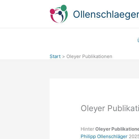
Zum
Inhalt
Ollenschlaeger
springen
Start
Oleyer Publikationen
Oleyer Publika
Hinter
Oleyer Publikation
Philipp Ollenschläger
2025