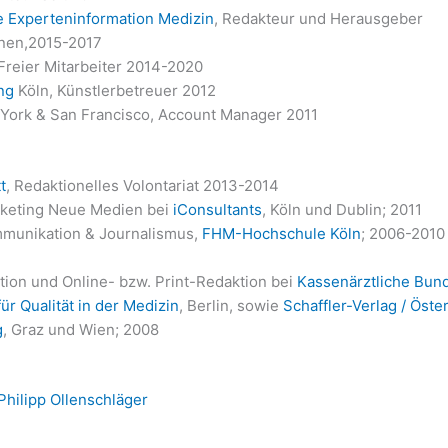
 Experteninformation Medizin
, Redakteur und Herausgeber
onen,2015-2017
 Freier Mitarbeiter 2014-2020
ng
Köln, Künstlerbetreuer 2012
ork & San Francisco, Account Manager 2011
t
, Redaktionelles Volontariat 2013-2014
rketing Neue Medien bei
iConsultants
, Köln und Dublin; 2011
munikation & Journalismus,
FHM-Hochschule Köln
; 2006-2010
ion und Online- bzw. Print-Redaktion bei
Kassenärztliche Bun
ür Qualität in der Medizin
, Berlin, sowie
Schaffler-Verlag / Öste
g
, Graz und Wien; 2008
Philipp Ollenschläger