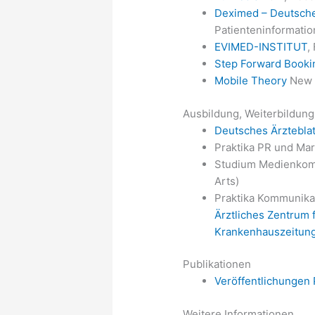
Deximed – Deutsche
Patienteninformati
EVIMED-INSTITUT
,
Step Forward Booki
Mobile Theory
New Y
Ausbildung, Weiterbildung
Deutsches Ärzteblat
Praktika PR und Ma
Studium Medienkom
Arts)
Praktika Kommunikat
Ärztliches Zentrum f
Krankenhauszeitun
Publikationen
Veröffentlichungen 
Weitere Informationen