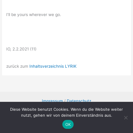
I’ll be yours wherever we go.
IO, 2.2.2021 (11)
zurück zum
Inhaltsverzeichnis LYRIK
Impressum
/
Datenschutz
Diese Website benutzt Cookies. Wenn du die Website weiter
nutzt, gehen wir von deinem Einverständnis aus.
Copyright © 2026 Günter Ollenschläger
OK
English