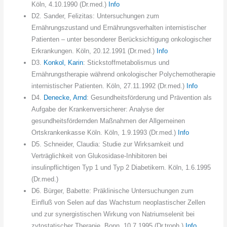
Köln, 4.10.1990 (Dr.med.)
Info
D2. Sander, Felizitas: Untersuchungen zum
Ernährungszustand und Ernährungsverhalten internistischer
Patienten – unter besonderer Berücksichtigung onkologischer
Erkrankungen. Köln, 20.12.1991 (Dr.med.)
Info
D3.
Konkol, Karin
: Stickstoffmetabolismus und
Ernährungstherapie während onkologischer Polychemotherapie
internistischer Patienten. Köln, 27.11.1992 (Dr.med.)
Info
D4.
Denecke, Arnd
: Gesundheitsförderung und Prävention als
Aufgabe der Krankenversicherer: Analyse der
gesundheitsfördernden Maßnahmen der Allgemeinen
Ortskrankenkasse Köln. Köln, 1.9.1993 (Dr.med.)
Info
D5. Schneider, Claudia: Studie zur Wirksamkeit und
Verträglichkeit von Glukosidase-Inhibitoren bei
insulinpflichtigen Typ 1 und Typ 2 Diabetikern. Köln, 1.6.1995
(Dr.med.)
D6. Bürger, Babette: Präklinische Untersuchungen zum
Einfluß von Selen auf das Wachstum neoplastischer Zellen
und zur synergistischen Wirkung von Natriumselenit bei
zytostatischer Therapie. Bonn, 10.7.1995 (Dr.troph.)
Info