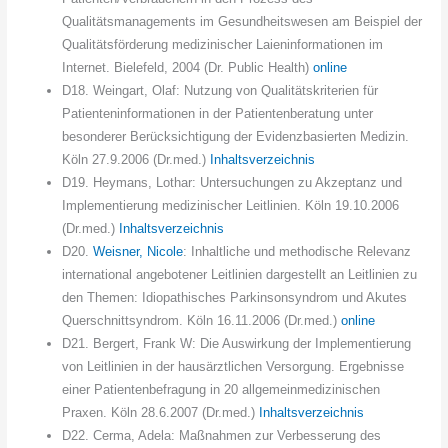
Qualitätsmanagements im Gesundheitswesen am Beispiel der
Qualitätsförderung medizinischer Laieninformationen im
Internet. Bielefeld, 2004 (Dr. Public Health)
online
D18. Weingart, Olaf: Nutzung von Qualitätskriterien für
Patienteninformationen in der Patientenberatung unter
besonderer Berücksichtigung der Evidenzbasierten Medizin.
Köln 27.9.2006 (Dr.med.)
Inhaltsverzeichnis
D19. Heymans, Lothar: Untersuchungen zu Akzeptanz und
Implementierung medizinischer Leitlinien. Köln 19.10.2006
(Dr.med.)
Inhaltsverzeichnis
D20.
Weisner, Nicole
: Inhaltliche und methodische Relevanz
international angebotener Leitlinien dargestellt an Leitlinien zu
den Themen: Idiopathisches Parkinsonsyndrom und Akutes
Querschnittsyndrom. Köln 16.11.2006 (Dr.med.)
online
D21. Bergert, Frank W: Die Auswirkung der Implementierung
von Leitlinien in der hausärztlichen Versorgung. Ergebnisse
einer Patientenbefragung in 20 allgemeinmedizinischen
Praxen. Köln 28.6.2007 (Dr.med.)
Inhaltsverzeichnis
D22. Cerma, Adela: Maßnahmen zur Verbesserung des