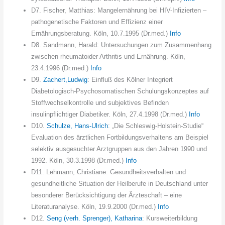
D7. Fischer, Matthias: Mangelernährung bei HIV-Infizierten –
pathogenetische Faktoren und Effizienz einer
Ernährungsberatung. Köln, 10.7.1995 (Dr.med.)
Info
D8. Sandmann, Harald: Untersuchungen zum Zusammenhang
zwischen rheumatoider Arthritis und Ernährung. Köln,
23.4.1996 (Dr.med.)
Info
D9.
Zachert,Ludwig
: Einfluß des Kölner Integriert
Diabetologisch-Psychosomatischen Schulungskonzeptes auf
Stoffwechselkontrolle und subjektives Befinden
insulinpflichtiger Diabetiker. Köln, 27.4.1998 (Dr.med.)
Info
D10.
Schulze, Hans-Ulrich
: „Die Schleswig-Holstein-Studie“
Evaluation des ärztlichen Fortbildungsverhaltens am Beispiel
selektiv ausgesuchter Arztgruppen aus den Jahren 1990 und
1992. Köln, 30.3.1998 (Dr.med.)
Info
D11. Lehmann, Christiane: Gesundheitsverhalten und
gesundheitliche Situation der Heilberufe in Deutschland unter
besonderer Berücksichtigung der Ärzteschaft – eine
Literaturanalyse. Köln, 19.9.2000 (Dr.med.)
Info
D12.
Seng (verh. Sprenger), Katharina
: Kursweiterbildung