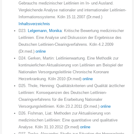
Gebrauchs medizinischer Leitlinien im In- und Ausland.
Vergleichende Analyse nationaler und internationaler Leitlinien-
Informationssysteme. Köln 15.11.2007 (Dr.med.)
Inhaltsverzeichnis
D23.
Lelgemann, Monika
: Kritische Bewertung medizinischer
Leitlinien. Eine Analyse und Diskussion der Ergebnisse des
Deutschen Leitlinien-Clearingverfahrens. Köln 4.2.2009
(Dr.med.)
online
D24. Gerken, Martin: Leitlinienwartung. Eine Methodik zur
kontinuierlichen Aktualisierung von Leitlinien am Beispiel der
Nationalen Versorgungsleitlinie Chronische Koronare
Herzerkrankung. Köln 2010 (Dr.med)
online
D25. Thole, Henning: Qualitätskriterien und Qualität ärztlicher
Leitlinien: Konsequenzen des Deutschen Leitlinien-
Clearingverfahrens für die Erarbeitung Nationaler
Versorgungsleitlinien. Köln 23.2.2011 (Dr.med.)
online
D26. Fishman, Liat: Methoden zur Aktualisierung von
medizinischen Leitlinien: Eine quantitative und qualitative
Analyse. Köln 31.10.2012 (Dr.med)
online
D27. Teske, Alexander: Studie zur Situation der Honorarärzte