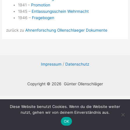
1941 –
Promotion
1945 –
Entlassungsschein Wehrmacht
1946 –
Fragebogen
zurück zu
Ahnenforschung Ollenschlaeger Dokumente
Impressum
/
Datenschutz
Copyright © 2026 Günter Ollenschläger
Diese Website benutzt Cookies. Wenn du die Website weiter
nutzt, gehen wir von deinem Einverständnis aus.
OK
Deutsch